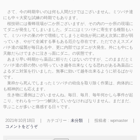
さて、今の時期辛いのは何も人間だけではございません。ミツバチ達
にも中々大変な試練の時期でもあります。
桜技研には養蜂現場が二か所ございますが、その内の一か所の現場に
てダニが発生してしまいました。ダニにはミツバチに寄生する種類もい
て、ミツバチの巣の中で増殖してしまうと幼虫が死に絶え次第に群が弱
っていき、やがて全滅する事もある厄介な存在です。ただでさえスズメ
バチ達の猛襲が毎日ある中、更に内部ではダニが大発生。外にも中にも
天敵だらけでまさに泣きっ面にダニ。の状態です。
あまり早い時期から薬品に頼りたくはないのですが、このままだとミ
ツバチ達の群の勢いが弱っていき越冬出来なくなる恐れがある為薬品に
よるダニ対策を行いました。無事に効いて越冬出来るように祈るばかり
です。
巣枠から死んでしまったミツバチの幼虫を取り除く作業は、肉体的に
も精神的にも応えます。
生き物に通例はございませんね。毎日、毎月、毎年何かしら事件が起
こり、それらを一つ一つ解決していかなければなりません。まだまだ、
学ぶことが多いと痛感する日々です。
2021年10月18日
|
カテゴリー :
未分類
|
投稿者 : wpmaster
|
コメントをどうぞ