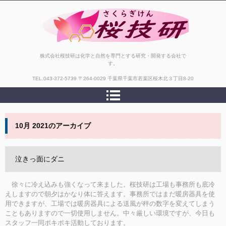
株式会社桜技研
株式会社桜技研は化学と自然を専門とする研究・開発する会社で
す。
TEL.
043-372-5739
〒264-0029 千葉県千葉市若葉区桜木北３丁目8-20
10月 2021
のアーカイブ
泣きっ面にダニ
徐々に冷え込みも強くなって来ました。桜技研は工場も事務所も底冷
えしますので朝夕はかなり体に答えます。事務所ではまだ暖房器具を使
用できますが、工場では暖房器具による送風が秤の数字を変えてしまう
こともありますので一切使用しません。中々厳しい環境ですが、今日も
スタッフ一同ポキポキ活動しております。