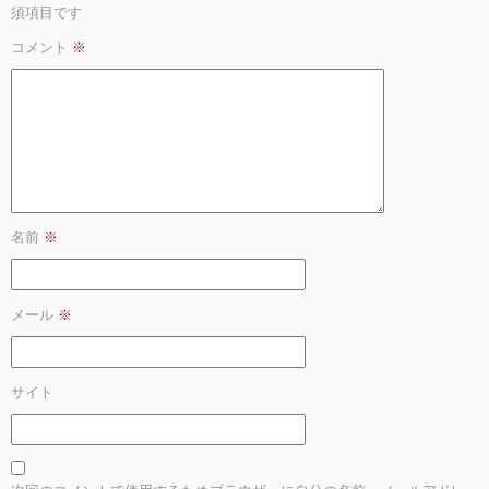
須項目です
コメント
※
名前
※
メール
※
サイト